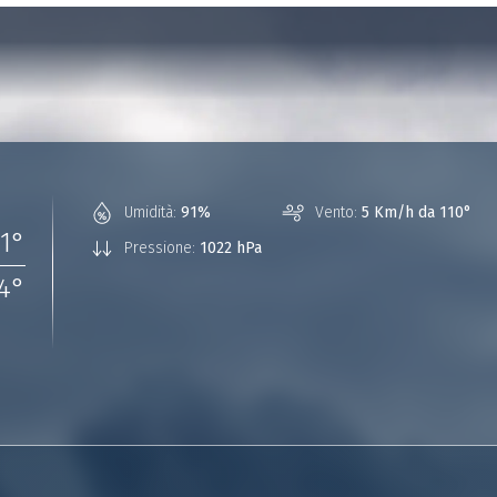
Umidità:
91%
Vento:
5 Km/h da 110°
1
°
Pressione:
1022 hPa
4
°