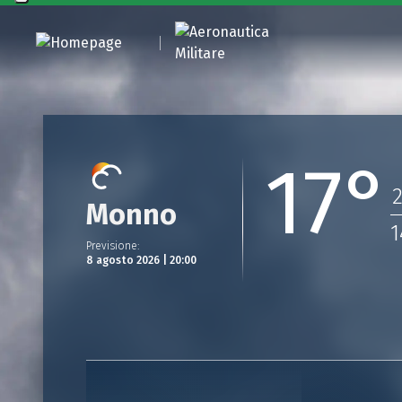
17°
2
Monno
1
Previsione
:
8 agosto 2026 | 20:00