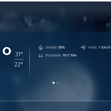
2°
Umidità:
58%
Vento:
7 Km/h 
31
°
Pressione:
1017 hPa
22
°