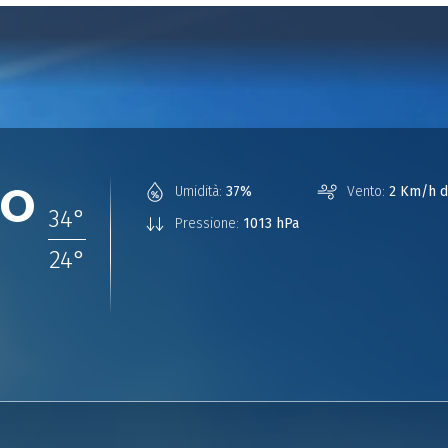
°
Umidità:
37%
Vento:
2 Km/h d
34
°
Pressione:
1013 hPa
24
°