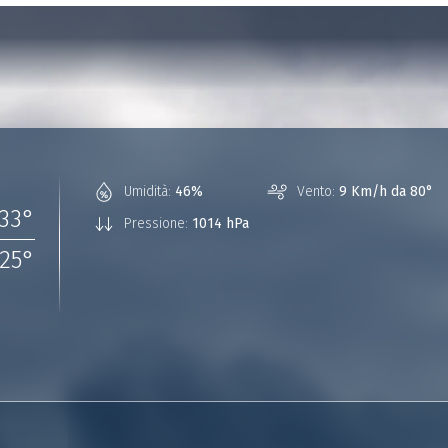
Umidità:
46%
Vento:
9 Km/h da 80°
33
°
Pressione:
1014 hPa
25
°