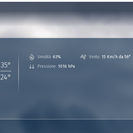
°
Umidità:
63%
Vento:
15 Km/h da 56°
35
°
Pressione:
1016 hPa
24
°