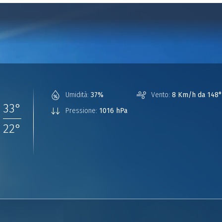
°
Umidità:
37%
Vento:
8 Km/h da 148°
33
°
Pressione:
1016 hPa
22
°