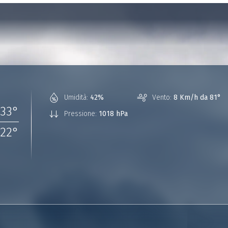
Umidità:
42%
Vento:
8 Km/h da 81°
33
°
Pressione:
1018 hPa
22
°