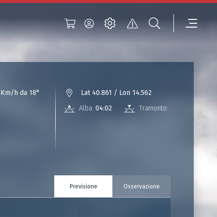
 Km/h da 18°
Lat 40.861 / Lon 14.562
Alba:
04:02
Tramonto:
18:12
Previsione
Osservazione