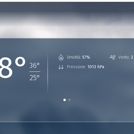
8°
Umidità:
57%
Vento:
2
36
°
Pressione:
1013 hPa
25
°