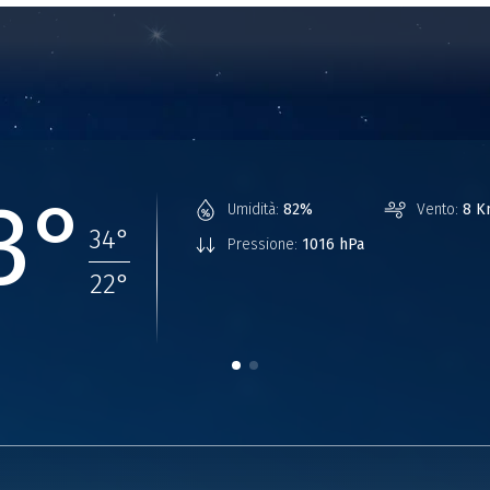
3°
Umidità:
82%
Vento:
8 K
34
°
Pressione:
1016 hPa
22
°