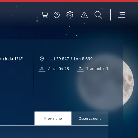
m/h da 134°
Lat 39.847 / Lon 8.699
Alba:
04:28
Tramonto:
18:32
Previsione
Osservazione