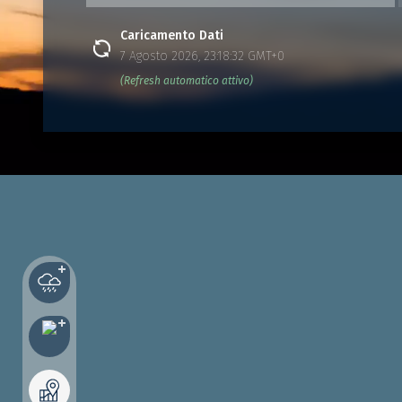
Caricamento Dati
7 Agosto 2026, 23:18:32 GMT+0
(Refresh automatico attivo)