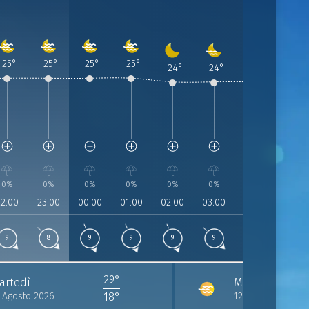
25
°
25
°
25
°
25
°
ione
Previsione
:
Previsione
:
Previsione
:
Previsione
:
Previsione
:
Previsione
:
:
24
°
24
°
24
°
24
°
 21:00
to 2026 | 22:00
9 Agosto 2026 | 23:00
10 Agosto 2026 | 00:00
10 Agosto 2026 | 01:00
10 Agosto 2026 | 02:00
10 Agosto 2026 | 03:00
10 Agosto 2026 | 04
%
idità:
77%
Umidità:
82%
Umidità:
84%
Umidità:
84%
Umidità:
84%
Umidità:
84%
Umidità:
85%
essione:
1018 hPa
Pressione:
1018 hPa
Pressione:
1018 hPa
Pressione:
1018 hPa
Pressione:
1018 hPa
Pressione:
1018 hPa
Pressione:
1017 hPa
1017 
°
/h da 325°
nto:
9 Km/h da 323°
Vento:
8 Km/h da 324°
Vento:
9 Km/h da 331°
Vento:
9 Km/h da 331°
Vento:
9 Km/h da 327°
Vento:
9 Km/h da 321°
Vento:
10 Km/h d
0%
0%
0%
0%
0%
0%
0%
0%
22:00
23:00
00:00
01:00
02:00
03:00
04:00
05:00
9
8
9
9
9
9
10
10
29°
artedì
Mercoledì
1 Agosto 2026
12 Agosto 2026
18°