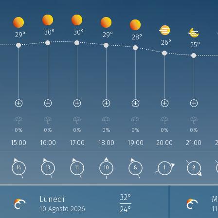
30
°
30
°
29
°
29
°
28
°
26
°
25
°
visione
Previsione
:
Previsione
:
Previsione
:
Previsione
:
Previsione
:
Previsione
:
Previs
:
0
26 | 14:00
Agosto 2026 | 15:00
9 Agosto 2026 | 16:00
9 Agosto 2026 | 17:00
9 Agosto 2026 | 18:00
9 Agosto 2026 | 19:00
9 Agosto 2026 | 20:00
9 Agosto 2026 |
9 Agos
51%
Umidità:
52%
Umidità:
53%
Umidità:
54%
Umidità:
56%
Umidità:
58%
Umidità:
65%
Umidità:
69
Um
ne:
hPa
Pressione:
1019 hPa
Pressione:
1019 hPa
Pressione:
1018 hPa
Pressione:
1017 hPa
Pressione:
1017 hPa
Pressione:
1017 hPa
Pressione:
1017 hPa
Pr
a 162°
3 Km/h da 167°
Vento:
14 Km/h da 167°
Vento:
13 Km/h da 165°
Vento:
11 Km/h da 156°
Vento:
10 Km/h da 174°
Vento:
8 Km/h da 168°
Vento:
1 Km/h da 243
Vento:
8 Km
Ve
0%
0%
0%
0%
0%
0%
0%
15:00
16:00
17:00
18:00
19:00
20:00
21:00
14
13
11
10
8
1
8
32°
Lunedì
M
10 Agosto 2026
1
24°