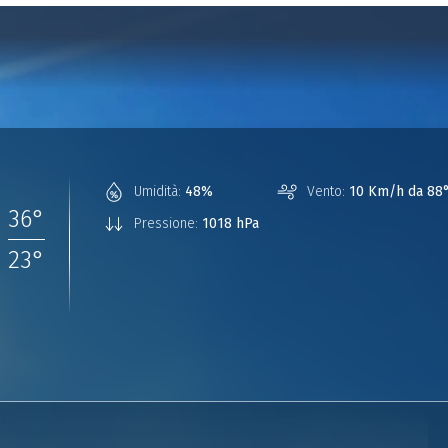
°
Umidità:
48%
Vento:
10 Km/h da 88
36
°
Pressione:
1018 hPa
23
°