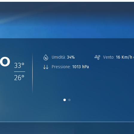
°
Umidità:
34%
Vento:
16 Km/h 
33
°
Pressione:
1013 hPa
26
°