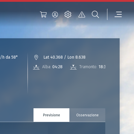
/h da 58°
Lat 40.368 / Lon 8.638
Alba:
04:28
Tramonto:
18:33
Previsione
Osservazione