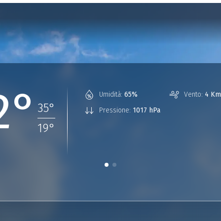
2°
Umidità:
65%
Vento:
4 Km
35
°
Pressione:
1017 hPa
19
°