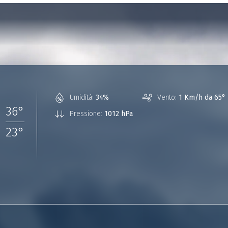
°
Umidità:
34%
Vento:
1 Km/h da 65°
36
°
Pressione:
1012 hPa
23
°