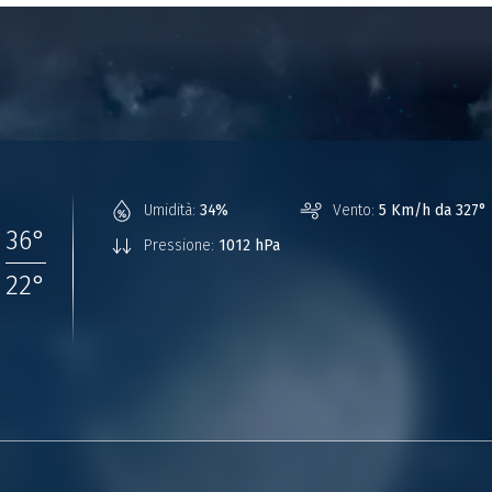
°
Umidità:
34%
Vento:
5 Km/h da 327°
36
°
Pressione:
1012 hPa
22
°