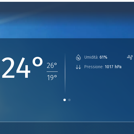
24°
Umidità:
61%
26
°
Pressione:
1017 hPa
19
°