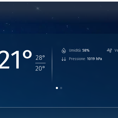
21°
Umidità:
58%
Ve
28
°
Pressione:
1019 hPa
20
°