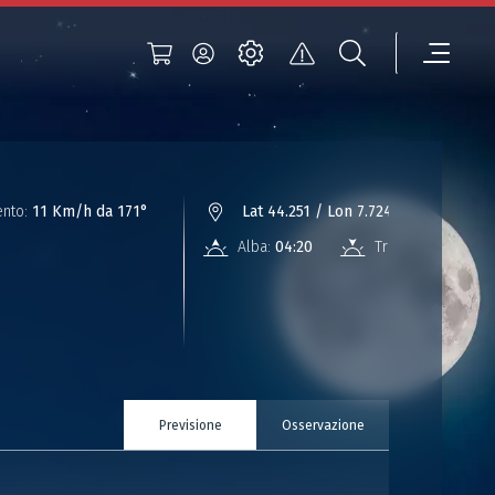
nto:
11 Km/h da 171°
Lat 44.251 / Lon 7.724
Alba:
04:20
Tramonto:
18:49
Previsione
Osservazione