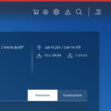
:
2 Km/h da 83°
Lat 41.234 / Lon 14.170
Alba:
04:04
Tramonto:
18:13
Previsione
Osservazione