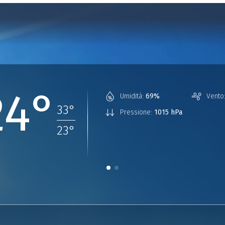
24°
Umidità:
69%
Vento
33
°
Pressione:
1015 hPa
23
°