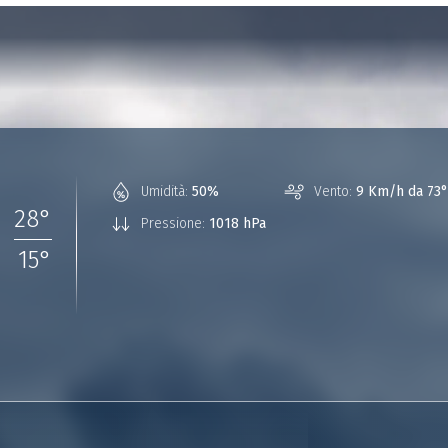
°
Umidità:
50%
Vento:
9 Km/h da 73°
28
°
Pressione:
1018 hPa
15
°