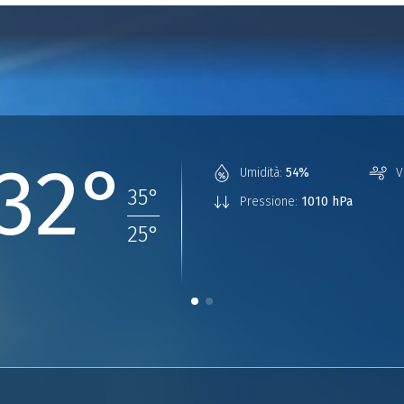
32°
Umidità:
54%
V
35
°
Pressione:
1010 hPa
25
°