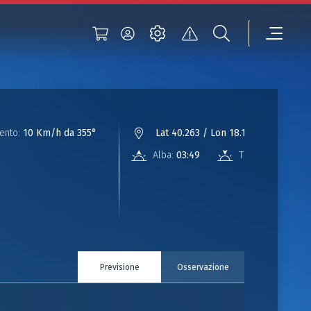
ento:
10 Km/h da 355°
Lat 40.263 / Lon 18.196
Alba:
03:49
Tramonto:
17:56
Previsione
Osservazione