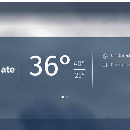
36°
Umidità:
4
40
°
Pressione:
nate
25
°