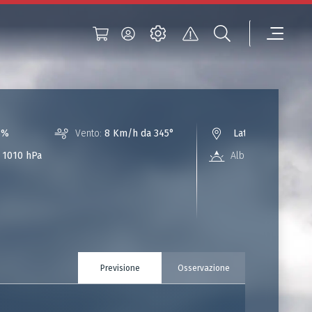
3%
Vento:
8 Km/h da 345°
Lat 44.967 / Lon 
1010 hPa
Alba:
04:05
Previsione
Osservazione