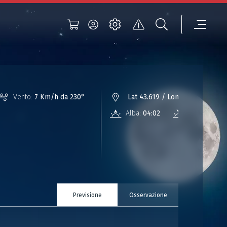
Vento:
7 Km/h da 230°
Lat 43.619 / Lon 12.937
Alba:
04:02
Tramonto:
1
Previsione
Osservazione