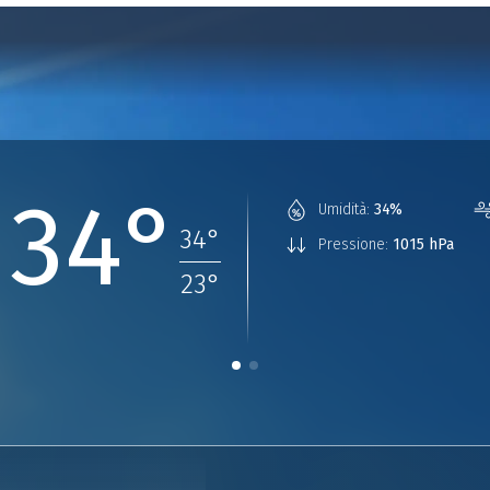
34°
Umidità:
34%
34
°
Pressione:
1015 hPa
23
°