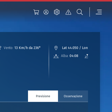
Vento:
13 Km/h da 236°
Lat 44.050 / Lon 10.802
Alba:
04:08
Tramonto:
18
Previsione
Osservazione