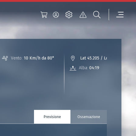
Vento:
10 Km/h da 80°
Lat 45.205 / Lon 7.647
Alba:
04:19
Tramonto:
Previsione
Osservazione