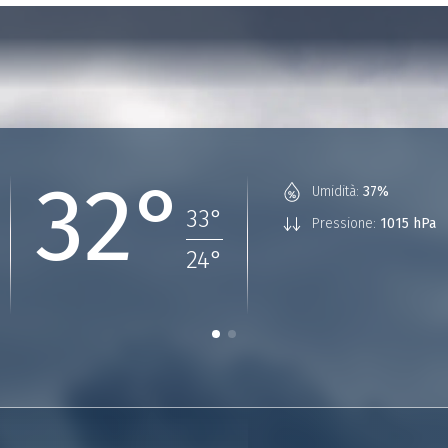
32°
Umidità:
37%
33
°
Pressione:
1015 hPa
24
°