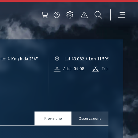
nto:
4 Km/h da 234°
Lat 43.062 / Lon 11.599
Alba:
04:08
Tramonto:
18:29
Previsione
Osservazione