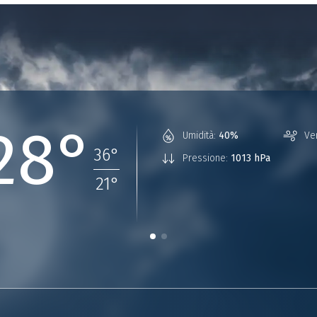
28°
Umidità:
40%
Ve
36
°
Pressione:
1013 hPa
21
°