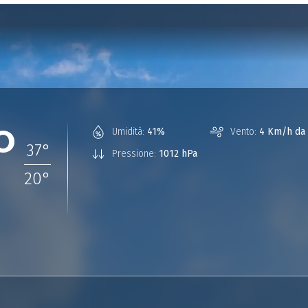
°
Umidità:
41%
Vento:
4 Km/h da 
37
°
Pressione:
1012 hPa
20
°