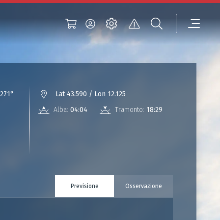
271°
Lat 43.590 / Lon 12.125
Alba:
04:04
Tramonto:
18:29
Previsione
Osservazione