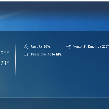
°
Umidità:
26%
Vento:
21 Km/h da 275°
35
°
Pressione:
1014 hPa
23
°