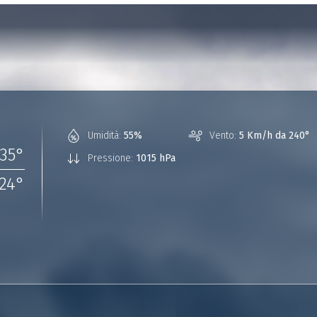
Umidità:
55%
Vento:
5 Km/h da 240°
35
°
Pressione:
1015 hPa
24
°