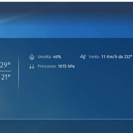
Umidità:
46%
Vento:
11 Km/h da 232°
29
°
Pressione:
1015 hPa
21
°