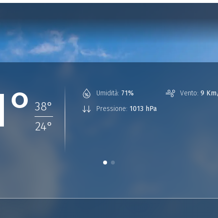
1°
Umidità:
71%
Vento:
9 Km/
38
°
Pressione:
1013 hPa
24
°