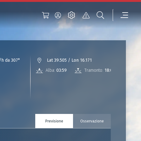
h da 307°
Lat 39.505 / Lon 16.171
Alba:
03:59
Tramonto:
18:01
Previsione
Osservazione