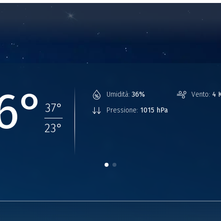
6°
Umidità:
36%
Vento:
4 
37
°
Pressione:
1015 hPa
23
°