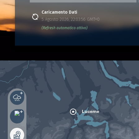
Caricamento Dati
5 Agosto 2026, 22:03:56 GMT+0
(Refresh automatico attivo)