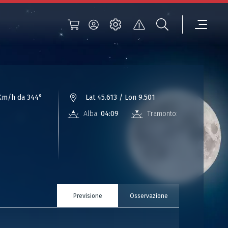
Km/h da 344°
Lat 45.613 / Lon 9.501
Alba:
04:09
Tramonto:
18:45
Previsione
Osservazione