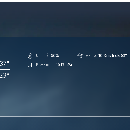
Umidità:
66%
Vento:
10 Km/h da 63°
37
°
Pressione:
1013 hPa
23
°