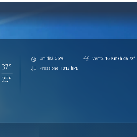
°
Umidità:
56%
Vento:
16 Km/h da 72°
37
°
Pressione:
1013 hPa
25
°