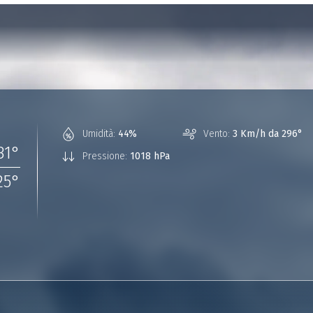
Umidità:
44%
Vento:
3 Km/h da 296°
31
°
Pressione:
1018 hPa
25
°