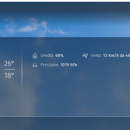
°
Umidità:
68%
Vento:
13 Km/h da 48
26
°
Pressione:
1019 hPa
18
°