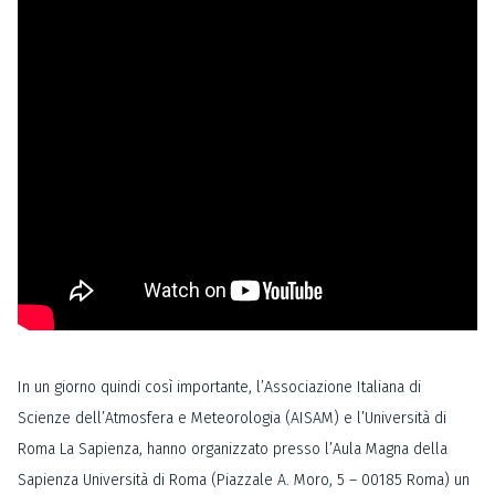
In un giorno quindi così importante, l’Associazione Italiana di
Scienze dell’Atmosfera e Meteorologia (AISAM) e l’Università di
Roma La Sapienza, hanno organizzato presso l’Aula Magna della
Sapienza Università di Roma (Piazzale A. Moro, 5 – 00185 Roma) un