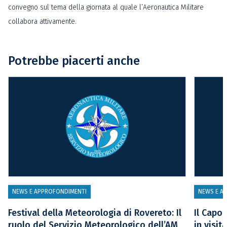
convegno sul tema della giornata al quale l’Aeronautica Militare
collabora attivamente.
Potrebbe piacerti anche
NEWS E APPROFONDIMENTI
NEWS E A
Festival della Meteorologia di Rovereto: Il
Il Capo
ruolo del Servizio Meteorologico dell’AM
in visi