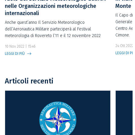
nelle Organizzazioni meteorologiche
Monte 
internazionali
Il Capo di
Generale d
Anche quest’anno Il Servizio Meteorologico
Centro Aer
dell’Aeronautica Militare parteciperà al Festival
Cimone.
meteorologia di Rovereto l’11 e il 12 novembre 2022
24 Ott 2022 
10 Nov 2022 | 15:46
LEGGI DI PI
LEGGI DI PIÙ
Articoli recenti