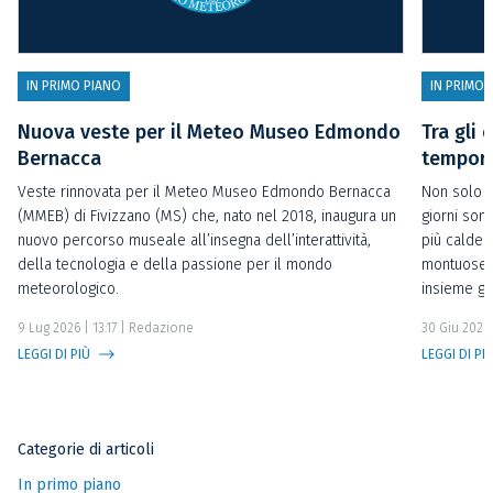
IN PRIMO PIANO
IN PRIMO 
Nuova veste per il Meteo Museo Edmondo
Tra gli 
Bernacca
temporal
Veste rinnovata per il Meteo Museo Edmondo Bernacca
Non solo t
(MMEB) di Fivizzano (MS) che, nato nel 2018, inaugura un
giorni sono
nuovo percorso museale all’insegna dell’interattività,
più calde 
della tecnologia e della passione per il mondo
montuose o
meteorologico.
insieme gl
9 Lug 2026 | 13:17
| Redazione
30 Giu 2026 
LEGGI DI PIÙ
LEGGI DI PI
Categorie di articoli
In primo piano