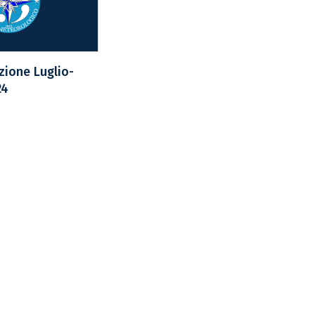
ione Luglio-
24