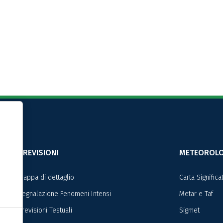
Informativa sulla raccolta
PREVISIONI
METEOROLO
Mappa di dettaglio
Carta Signific
Segnalazione Fenomeni Intensi
Metar e Taf
Previsioni Testuali
Sigmet