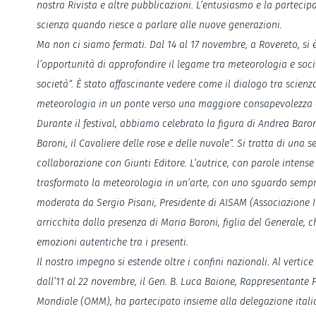
nostra Rivista e altre pubblicazioni. L’entusiasmo e la partec
scienza quando riesce a parlare alle nuove generazioni.
Ma non ci siamo fermati. Dal 14 al 17 novembre, a Rovereto, si è 
l’opportunità di approfondire il legame tra meteorologia e soci
società“. È stato affascinante vedere come il dialogo tra scien
meteorologia in un ponte verso una maggiore consapevolezza c
Durante il festival, abbiamo celebrato la figura di Andrea Baron
Baroni, il Cavaliere delle rose e delle nuvole“. Si tratta di una
collaborazione con Giunti Editore. L’autrice, con parole intense
trasformato la meteorologia in un’arte, con uno sguardo sempre 
moderata da Sergio Pisani, Presidente di AISAM (Associazione It
arricchita dalla presenza di Maria Baroni, figlia del Generale, 
emozioni autentiche tra i presenti.
Il nostro impegno si estende oltre i confini nazionali. Al verti
dall’11 al 22 novembre, il Gen. B. Luca Baione, Rappresentante
Mondiale (OMM), ha partecipato insieme alla delegazione itali