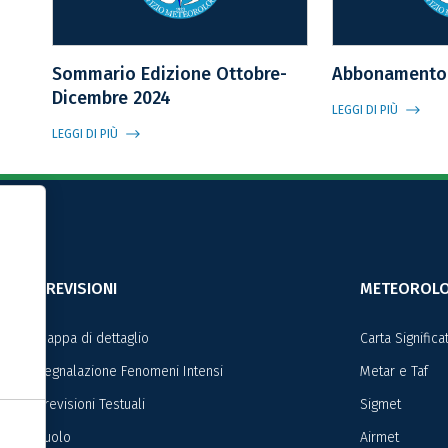
Sommario Edizione Ottobre-
Abbonamento 
Dicembre 2024
LEGGI DI PIÙ
LEGGI DI PIÙ
Informativa sulla raccolta
PREVISIONI
METEOROLO
Mappa di dettaglio
Carta Signific
Segnalazione Fenomeni Intensi
Metar e Taf
Previsioni Testuali
Sigmet
Suolo
Airmet