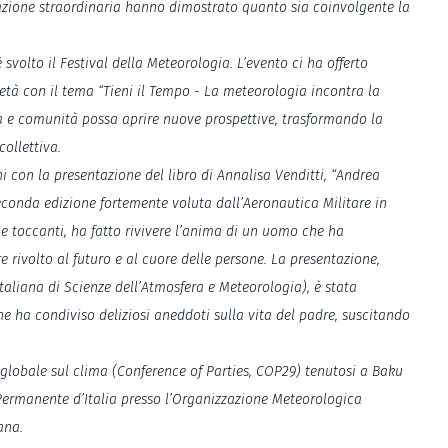
ipazione straordinaria hanno dimostrato quanto sia coinvolgente la
svolto il Festival della Meteorologia. L’evento ci ha offerto
età con il tema “Tieni il Tempo - La meteorologia incontra la
za e comunità possa aprire nuove prospettive, trasformando la
ollettiva.
i con la presentazione del libro di Annalisa Venditti, “Andrea
 seconda edizione fortemente voluta dall’Aeronautica Militare in
 e toccanti, ha fatto rivivere l’anima di un uomo che ha
rivolto al futuro e al cuore delle persone. La presentazione,
aliana di Scienze dell’Atmosfera e Meteorologia), è stata
che ha condiviso deliziosi aneddoti sulla vita del padre, suscitando
ce globale sul clima (Conference of Parties, COP29) tenutosi a Baku
 Permanente d’Italia presso l’Organizzazione Meteorologica
ana.