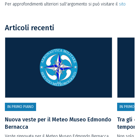
Per approfondimenti ulteriori sull'argomento si può visitare il
sito
Articoli recenti
IN PRIMO PIANO
IN PRIMO 
Nuova veste per il Meteo Museo Edmondo
Tra gli 
Bernacca
temporal
Veste rinnovata per il Meteo Museo Edmondo Bernacca
Non solo t