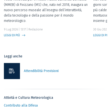
(MMEB) di Fivizzano (MS) che, nato nel 2018, inaugura un
giorni sono
nuovo percorso museale all’insegna dell’interattività,
più calde 
della tecnologia e della passione per il mondo
montuose o
meteorologico.
insieme gl
9 Lug 2026 | 13:17
| Redazione
30 Giu 2026 
LEGGI DI PIÙ
LEGGI DI PI
Leggi anche
Attendibilità Previsioni
Attività e Cultura Meteorologica
Contributo alla Difesa