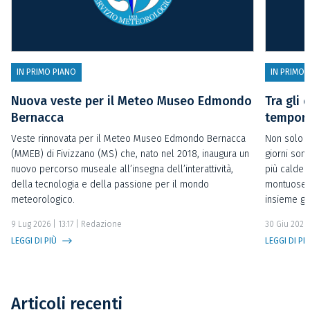
IN PRIMO PIANO
IN PRIMO 
Nuova veste per il Meteo Museo Edmondo
Tra gli 
Bernacca
temporal
Veste rinnovata per il Meteo Museo Edmondo Bernacca
Non solo t
(MMEB) di Fivizzano (MS) che, nato nel 2018, inaugura un
giorni sono
nuovo percorso museale all’insegna dell’interattività,
più calde 
della tecnologia e della passione per il mondo
montuose o
meteorologico.
insieme gl
9 Lug 2026 | 13:17
| Redazione
30 Giu 2026 
LEGGI DI PIÙ
LEGGI DI PI
Articoli recenti