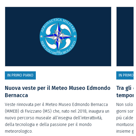
IN PRIMO PIANO
IN PRIMO 
Nuova veste per il Meteo Museo Edmondo
Tra gli 
Bernacca
temporal
Veste rinnovata per il Meteo Museo Edmondo Bernacca
Non solo t
(MMEB) di Fivizzano (MS) che, nato nel 2018, inaugura un
giorni sono
nuovo percorso museale all’insegna dell’interattività,
più calde 
della tecnologia e della passione per il mondo
montuose o
meteorologico.
insieme gl