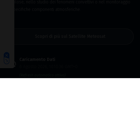
Le tue preferenze relative alla privacy
nuvolose, nello studio dei fenomeni convettivi o nel monitoraggio
di specifiche componenti atmosferiche.
Scopri di più sul Satellite Meteosat
Caricamento Dati
6 Agosto 2026, 10:10:36 GMT+0
(Refresh automatico attivo)
LA METEOROLOGIA SULLA CARTA STAMPATA!
È uscito il nuovo numero della
Rivista di Meteorologia
Aeronautica